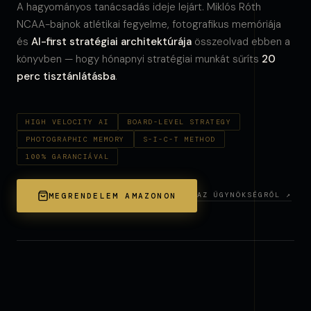
A hagyományos tanácsadás ideje lejárt. Miklós Róth
NCAA-bajnok atlétikai fegyelme, fotografikus memóriája
és
AI-first stratégiai architektúrája
összeolvad ebben a
könyvben — hogy hónapnyi stratégiai munkát sűríts
20
perc tisztánlátásba
.
HIGH VELOCITY AI
BOARD-LEVEL STRATEGY
PHOTOGRAPHIC MEMORY
S-I-C-T METHOD
100% GARANCIÁVAL
AZ ÜGYNÖKSÉGRŐL ↗
MEGRENDELEM AMAZONON