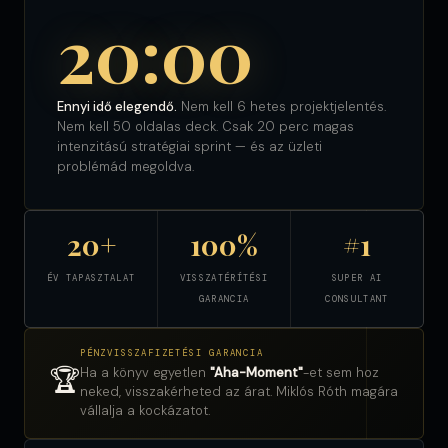
20:00
Ennyi idő elegendő.
Nem kell 6 hetes projektjelentés.
Nem kell 50 oldalas deck. Csak 20 perc magas
intenzitású stratégiai sprint — és az üzleti
problémád megoldva.
20+
100%
#1
ÉV TAPASZTALAT
VISSZATÉRÍTÉSI
SUPER AI
GARANCIA
CONSULTANT
PÉNZVISSZAFIZETÉSI GARANCIA
🏆
Ha a könyv egyetlen
"Aha-Moment"
-et sem hoz
neked, visszakérheted az árat. Miklós Róth magára
vállalja a kockázatot.