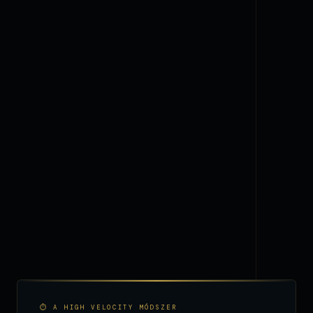
⏱ A HIGH VELOCITY MÓDSZER