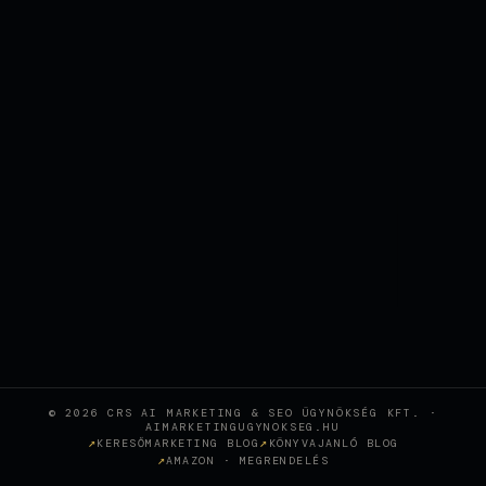
© 2026 CRS AI MARKETING & SEO ÜGYNÖKSÉG KFT. ·
AIMARKETINGUGYNOKSEG.HU
KERESŐMARKETING BLOG
KÖNYVAJANLÓ BLOG
AMAZON · MEGRENDELÉS