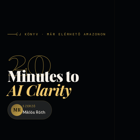
ÚJ KÖNYV · MÁR ELÉRHETŐ AMAZONON
20
Minutes to
AI Clarity
SZERZŐ
MR
Miklós Róth