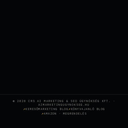
© 2026 CRS AI MARKETING & SEO ÜGYNÖKSÉG KFT. ·
AIMARKETINGUGYNOKSEG.HU
KERESŐMARKETING BLOG
KÖNYVAJANLÓ BLOG
AMAZON · MEGRENDELÉS