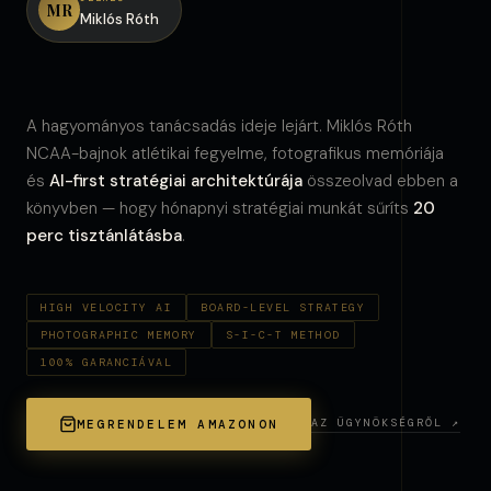
MR
Miklós Róth
A hagyományos tanácsadás ideje lejárt. Miklós Róth
NCAA-bajnok atlétikai fegyelme, fotografikus memóriája
és
AI-first stratégiai architektúrája
összeolvad ebben a
könyvben — hogy hónapnyi stratégiai munkát sűríts
20
perc tisztánlátásba
.
HIGH VELOCITY AI
BOARD-LEVEL STRATEGY
PHOTOGRAPHIC MEMORY
S-I-C-T METHOD
100% GARANCIÁVAL
AZ ÜGYNÖKSÉGRŐL ↗
MEGRENDELEM AMAZONON