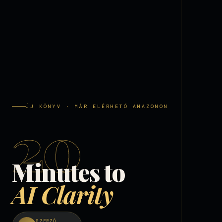
ÚJ KÖNYV · MÁR ELÉRHETŐ AMAZONON
20
Minutes to
AI Clarity
SZERZŐ