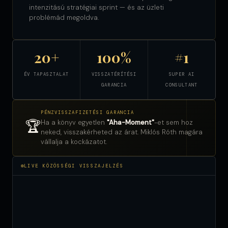
intenzitású stratégiai sprint — és az üzleti
problémád megoldva.
20+
100%
#1
ÉV TAPASZTALAT
VISSZATÉRÍTÉSI
SUPER AI
GARANCIA
CONSULTANT
PÉNZVISSZAFIZETÉSI GARANCIA
🏆
Ha a könyv egyetlen
"Aha-Moment"
-et sem hoz
neked, visszakérheted az árat. Miklós Róth magára
vállalja a kockázatot.
LIVE KÖZÖSSÉGI VISSZAJELZÉS