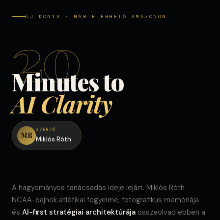
ÚJ KÖNYV · MÁR ELÉRHETŐ AMAZONON
20
Minutes to
AI Clarity
SZERZŐ
MR
Miklós Róth
A hagyományos tanácsadás ideje lejárt. Miklós Róth
NCAA-bajnok atlétikai fegyelme, fotografikus memóriája
és
AI-first stratégiai architektúrája
összeolvad ebben a