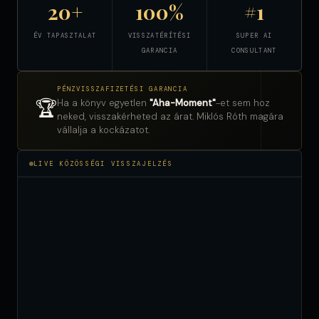
20+
100%
#1
ÉV TAPASZTALAT
VISSZATÉRÍTÉSI
SUPER AI
GARANCIA
CONSULTANT
PÉNZVISSZAFIZETÉSI GARANCIA
🏆
Ha a könyv egyetlen
"Aha-Moment"
-et sem hoz
neked, visszakérheted az árat. Miklós Róth magára
vállalja a kockázatot.
LIVE KÖZÖSSÉGI VISSZAJELZÉS