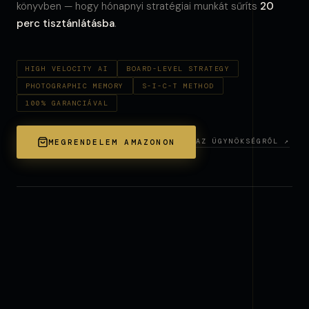
könyvben — hogy hónapnyi stratégiai munkát sűríts
20
perc tisztánlátásba
.
HIGH VELOCITY AI
BOARD-LEVEL STRATEGY
PHOTOGRAPHIC MEMORY
S-I-C-T METHOD
100% GARANCIÁVAL
AZ ÜGYNÖKSÉGRŐL ↗
MEGRENDELEM AMAZONON