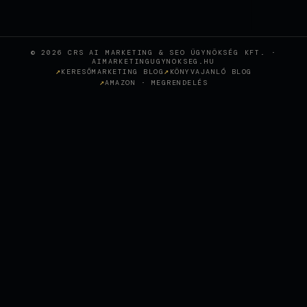
© 2026 CRS AI MARKETING & SEO ÜGYNÖKSÉG KFT. ·
AIMARKETINGUGYNOKSEG.HU
KERESŐMARKETING BLOG
KÖNYVAJANLÓ BLOG
AMAZON · MEGRENDELÉS
Wie KI-gestütztes SEO eine
Sopron-Zahnklinik in den
+
CASE STUDY
österreichischen Top-Rankings
positioniert hat
SEO AGENTUR WIEN, SEO
BERATUNG, SEO