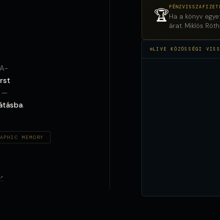
PÉNZVISSZAFIZET
🏆
Ha a könyv egye
árat. Miklós Rót
LIVE KÖZÖSSÉGI VIS
AA-
irst
 —
látásba
.
APHIC MEMORY
↗