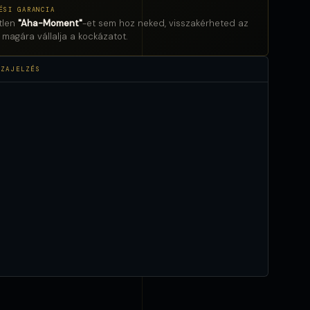
ÉSI GARANCIA
tlen
"Aha-Moment"
-et sem hoz neked, visszakérheted az
h magára vállalja a kockázatot.
SZAJELZÉS