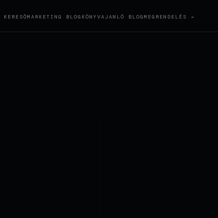
KERESŐMARKETING BLOG
KÖNYVAJANLÓ BLOG
MEGRENDELÉS →