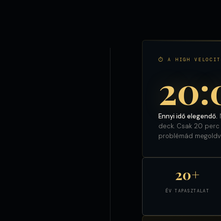
⏱ A HIGH VELOCIT
20:
Ennyi idő elegendő.
N
deck. Csak 20 perc m
problémád megoldv
20+
ÉV TAPASZTALAT