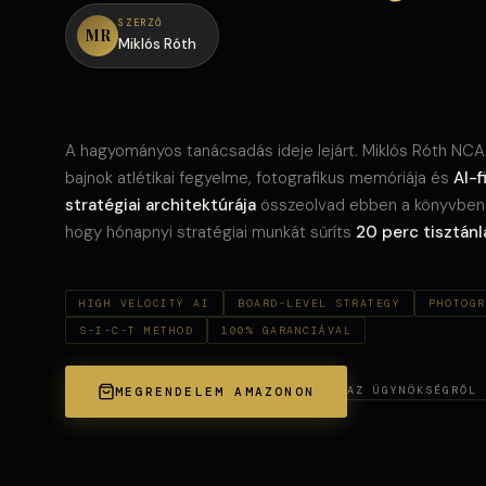
SZERZŐ
MR
Miklós Róth
A hagyományos tanácsadás ideje lejárt. Miklós Róth NC
bajnok atlétikai fegyelme, fotografikus memóriája és
AI-f
stratégiai architektúrája
összeolvad ebben a könyvben
hogy hónapnyi stratégiai munkát sűríts
20 perc tisztán
HIGH VELOCITY AI
BOARD-LEVEL STRATEGY
PHOTOGR
S-I-C-T METHOD
100% GARANCIÁVAL
AZ ÜGYNÖKSÉGRŐL 
MEGRENDELEM AMAZONON