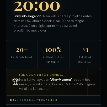
20:00
Ennyi idő elegendő.
Nem kell 6 hetes projektjelentés.
Nem kell 50 oldalas deck. Csak 20 perc magas
intenzitású stratégiai sprint — és az üzleti
problémád megoldva.
20+
100%
#1
ÉV TAPASZTALAT
VISSZATÉRÍTÉSI
SUPER AI
GARANCIA
CONSULTANT
PÉNZVISSZAFIZETÉSI GARANCIA
🏆
Ha a könyv egyetlen
"Aha-Moment"
-et sem hoz
neked, visszakérheted az árat. Miklós Róth magára
vállalja a kockázatot.
LIVE KÖZÖSSÉGI VISSZAJELZÉS