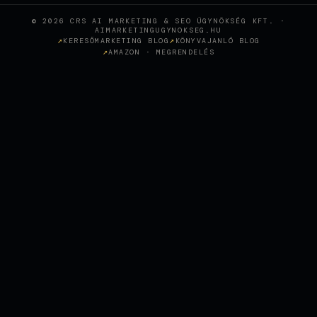
© 2026 CRS AI MARKETING & SEO ÜGYNÖKSÉG KFT. ·
AIMARKETINGUGYNOKSEG.HU
KERESŐMARKETING BLOG
KÖNYVAJANLÓ BLOG
AMAZON · MEGRENDELÉS
Wie KI-gestütztes SEO eine
Sopron-Zahnklinik in den
+
CASE STUDY
österreichischen Top-Rankings
positioniert hat
SEO AGENTUR WIEN, SEO
BERATUNG, SEO
OPTIMIERUNG