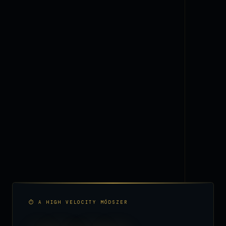
⏱ A HIGH VELOCITY MÓDSZER