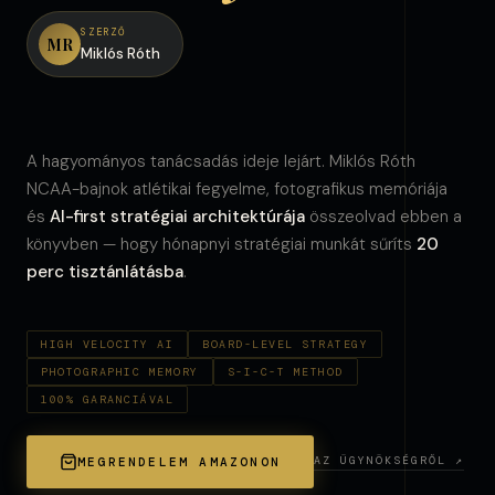
SZERZŐ
MR
Miklós Róth
A hagyományos tanácsadás ideje lejárt. Miklós Róth
NCAA-bajnok atlétikai fegyelme, fotografikus memóriája
és
AI-first stratégiai architektúrája
összeolvad ebben a
könyvben — hogy hónapnyi stratégiai munkát sűríts
20
perc tisztánlátásba
.
HIGH VELOCITY AI
BOARD-LEVEL STRATEGY
PHOTOGRAPHIC MEMORY
S-I-C-T METHOD
100% GARANCIÁVAL
AZ ÜGYNÖKSÉGRŐL ↗
MEGRENDELEM AMAZONON