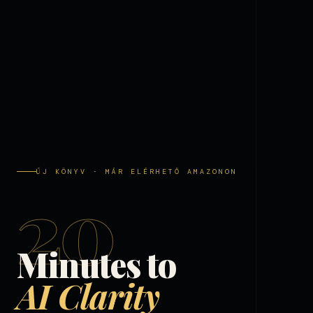
ÚJ KÖNYV · MÁR ELÉRHETŐ AMAZONON
20
Minutes to
AI Clarity