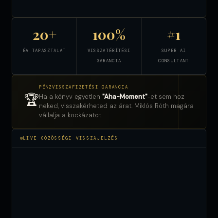
20+
100%
#1
ÉV TAPASZTALAT
VISSZATÉRÍTÉSI
SUPER AI
GARANCIA
CONSULTANT
PÉNZVISSZAFIZETÉSI GARANCIA
🏆
Ha a könyv egyetlen
"Aha-Moment"
-et sem hoz
neked, visszakérheted az árat. Miklós Róth magára
vállalja a kockázatot.
LIVE KÖZÖSSÉGI VISSZAJELZÉS