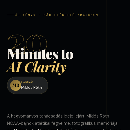
ÚJ KÖNYV · MÁR ELÉRHETŐ AMAZONON
20
Minutes to
AI Clarity
SZERZŐ
MR
Miklós Róth
A hagyományos tanácsadás ideje lejárt. Miklós Róth
NCAA-bajnok atlétikai fegyelme, fotografikus memóriája