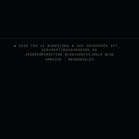
© 2026 CRS AI MARKETING & SEO ÜGYNÖKSÉG KFT. ·
AIMARKETINGUGYNOKSEG.HU
KERESŐMARKETING BLOG
KÖNYVAJANLÓ BLOG
AMAZON · MEGRENDELÉS
Wie KI-gestütztes SEO eine
Sopron-Zahnklinik in den
+
CASE STUDY
österreichischen Top-Rankings
positioniert hat