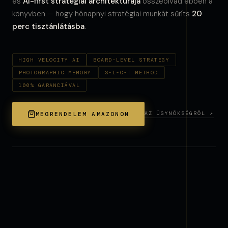
és
AI-first stratégiai architektúrája
összeolvad ebben a
könyvben — hogy hónapnyi stratégiai munkát sűríts
20
perc tisztánlátásba
.
HIGH VELOCITY AI
BOARD-LEVEL STRATEGY
PHOTOGRAPHIC MEMORY
S-I-C-T METHOD
100% GARANCIÁVAL
AZ ÜGYNÖKSÉGRŐL ↗
MEGRENDELEM AMAZONON