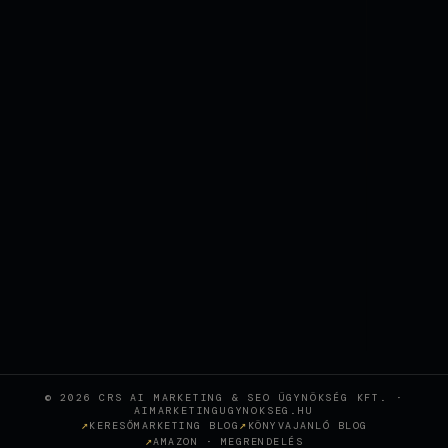
© 2026 CRS AI MARKETING & SEO ÜGYNÖKSÉG KFT. ·
AIMARKETINGUGYNOKSEG.HU
KERESŐMARKETING BLOG
KÖNYVAJANLÓ BLOG
AMAZON · MEGRENDELÉS