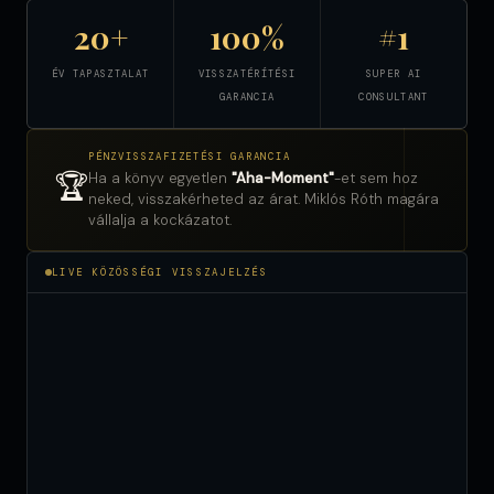
20+
100%
#1
ÉV TAPASZTALAT
VISSZATÉRÍTÉSI
SUPER AI
GARANCIA
CONSULTANT
PÉNZVISSZAFIZETÉSI GARANCIA
🏆
Ha a könyv egyetlen
"Aha-Moment"
-et sem hoz
neked, visszakérheted az árat. Miklós Róth magára
vállalja a kockázatot.
LIVE KÖZÖSSÉGI VISSZAJELZÉS