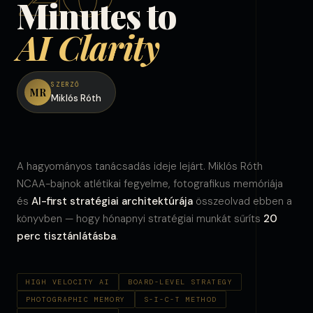
Minutes to
AI Clarity
SZERZŐ
MR
Miklós Róth
A hagyományos tanácsadás ideje lejárt. Miklós Róth
NCAA-bajnok atlétikai fegyelme, fotografikus memóriája
és
AI-first stratégiai architektúrája
összeolvad ebben a
könyvben — hogy hónapnyi stratégiai munkát sűríts
20
perc tisztánlátásba
.
HIGH VELOCITY AI
BOARD-LEVEL STRATEGY
PHOTOGRAPHIC MEMORY
S-I-C-T METHOD