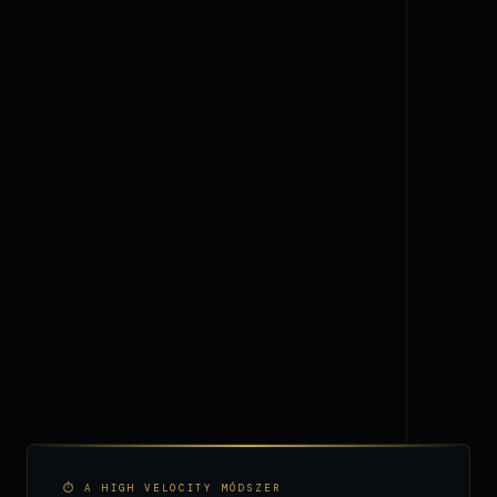
⏱ A HIGH VELOCITY MÓDSZER