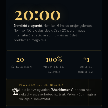
20:00
Ennyi idő elegendő.
Nem kell 6 hetes projektjelentés.
Nem kell 50 oldalas deck. Csak 20 perc magas
intenzitású stratégiai sprint — és az üzleti
problémád megoldva.
20+
100%
#1
ÉV TAPASZTALAT
VISSZATÉRÍTÉSI
SUPER AI
GARANCIA
CONSULTANT
PÉNZVISSZAFIZETÉSI GARANCIA
🏆
Ha a könyv egyetlen
"Aha-Moment"
-et sem hoz
neked, visszakérheted az árat. Miklós Róth magára
vállalja a kockázatot.