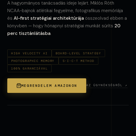
A hagyományos tanácsadás ideje lejárt. Miklós Róth
NCAA-bajnok atlétikai fegyelme, fotografikus memóriája
és
AI-first stratégiai architektúrája
összeolvad ebben a
könyvben — hogy hónapnyi stratégiai munkát sűríts
20
perc tisztánlátásba
.
HIGH VELOCITY AI
BOARD-LEVEL STRATEGY
PHOTOGRAPHIC MEMORY
S-I-C-T METHOD
100% GARANCIÁVAL
AZ ÜGYNÖKSÉGRŐL ↗
MEGRENDELEM AMAZONON