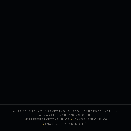
© 2026 CRS AI MARKETING & SEO ÜGYNÖKSÉG KFT. ·
AIMARKETINGUGYNOKSEG.HU
KERESŐMARKETING BLOG
KÖNYVAJANLÓ BLOG
AMAZON · MEGRENDELÉS