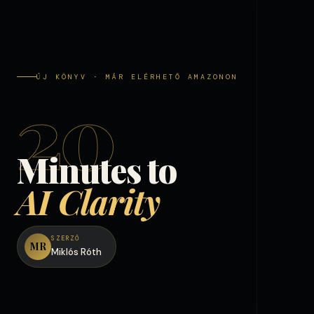
ÚJ KÖNYV · MÁR ELÉRHETŐ AMAZONON
20
Minutes to
AI Clarity
SZERZŐ
MR
Miklós Róth