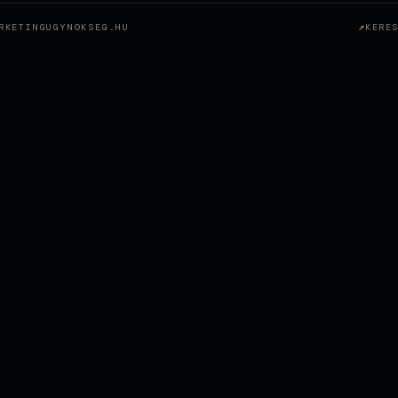
RKETINGUGYNOKSEG.HU
KERE
tütztes SEO eine Sopron-Zahnklinik in den österreichischen 
t hat
Adatkezelési és Süti (Cookie) Szabályzat
Mo