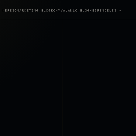
KERESŐMARKETING BLOG
KÖNYVAJANLÓ BLOG
MEGRENDELÉS →