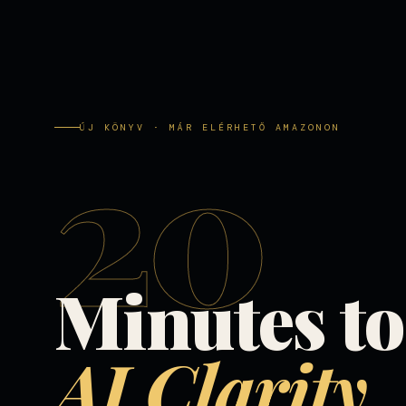
20
ÚJ KÖNYV · MÁR ELÉRHETŐ AMAZONON
Minutes to
AI Clarity