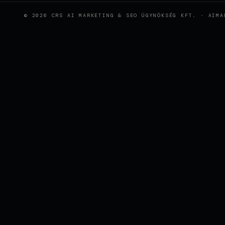
© 2026 CRS AI MARKETING & SEO ÜGYNÖKSÉG KFT. · AIMA
Wie KI-ges
CASE STUDY
positionier
SEO AGENTUR WIEN, SEO
BERATUNG, SEO OPTIMIERUNG