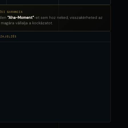
ÉSI GARANCIA
tlen
"Aha-Moment"
-et sem hoz neked, visszakérheted az
h magára vállalja a kockázatot.
SZAJELZÉS