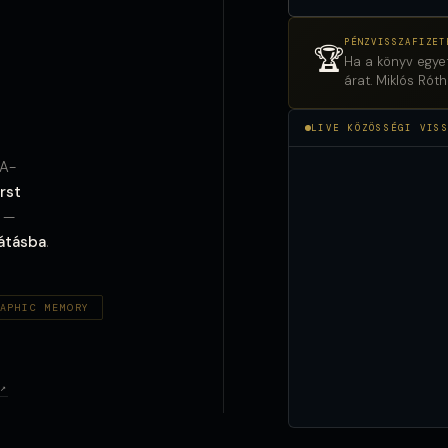
PÉNZVISSZAFIZET
🏆
Ha a könyv egye
árat. Miklós Rót
LIVE KÖZÖSSÉGI VIS
AA-
irst
 —
látásba
.
APHIC MEMORY
↗