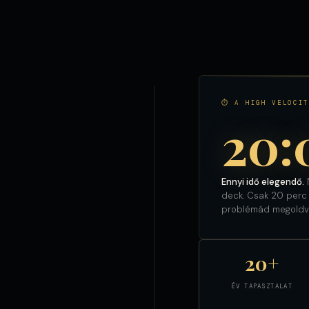
⏱ A HIGH VELOCIT
20:
Ennyi idő elegendő.
N
deck. Csak 20 perc m
problémád megoldv
20+
ÉV TAPASZTALAT