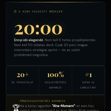
⏱ A HIGH VELOCITY MÓDSZER
20:00
Ennyi idő elegendő.
Nem kell 6 hetes projektjelentés.
Nem kell 50 oldalas deck. Csak 20 perc magas
intenzitású stratégiai sprint — és az üzleti
problémád megoldva.
20+
100%
#1
ÉV TAPASZTALAT
VISSZATÉRÍTÉSI
SUPER AI
GARANCIA
CONSULTANT
PÉNZVISSZAFIZETÉSI GARANCIA
🏆
Ha a könyv egyetlen
"Aha-Moment"
-et sem hoz
neked, visszakérheted az árat. Miklós Róth magára