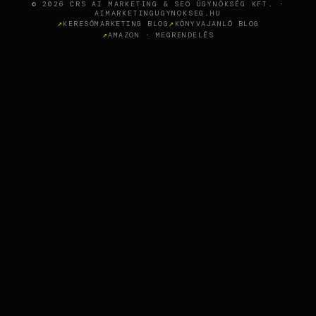
© 2026 CRS AI MARKETING & SEO ÜGYNÖKSÉG KFT. ·
AIMARKETINGUGYNOKSEG.HU
KERESŐMARKETING BLOG
KÖNYVAJANLÓ BLOG
AMAZON · MEGRENDELÉS
Wie KI-gestütztes SEO eine
Sopron-Zahnklinik in den
+
CASE STUDY
österreichischen Top-Rankings
positioniert hat
SEO AGENTUR WIEN, SEO
BERATUNG, SEO
OPTIMIERUNG