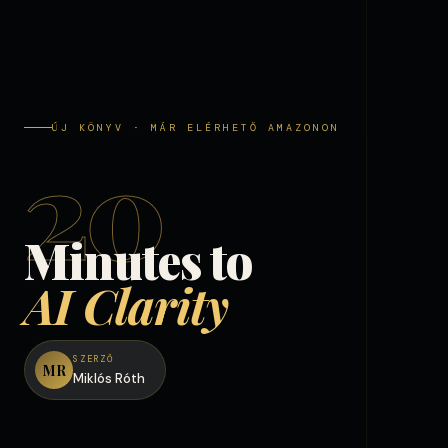
ÚJ KÖNYV · MÁR ELÉRHETŐ AMAZONON
20
Minutes to
AI Clarity
SZERZŐ
MR
Miklós Róth