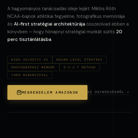
A hagyományos tanácsadás ideje lejárt. Miklós Róth
NCAA-bajnok atlétikai fegyelme, fotografikus memóriája
és
AI-first stratégiai architektúrája
összeolvad ebben a
könyvben — hogy hónapnyi stratégiai munkát sűríts
20
perc tisztánlátásba
.
HIGH VELOCITY AI
BOARD-LEVEL STRATEGY
PHOTOGRAPHIC MEMORY
S-I-C-T METHOD
100% GARANCIÁVAL
AZ ÜGYNÖKSÉGRŐL ↗
MEGRENDELEM AMAZONON