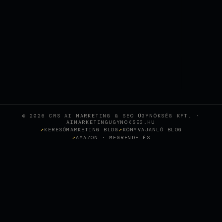
© 2026 CRS AI MARKETING & SEO ÜGYNÖKSÉG KFT. ·
AIMARKETINGUGYNOKSEG.HU
KERESŐMARKETING BLOG
KÖNYVAJANLÓ BLOG
AMAZON · MEGRENDELÉS
Wie KI-gestütztes SEO eine
Sopron-Zahnklinik in den
+
CASE STUDY
österreichischen Top-Rankings
positioniert hat