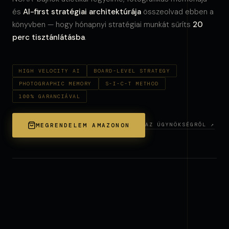
és
AI-first stratégiai architektúrája
összeolvad ebben a
könyvben — hogy hónapnyi stratégiai munkát sűríts
20
perc tisztánlátásba
.
HIGH VELOCITY AI
BOARD-LEVEL STRATEGY
PHOTOGRAPHIC MEMORY
S-I-C-T METHOD
100% GARANCIÁVAL
AZ ÜGYNÖKSÉGRŐL ↗
MEGRENDELEM AMAZONON