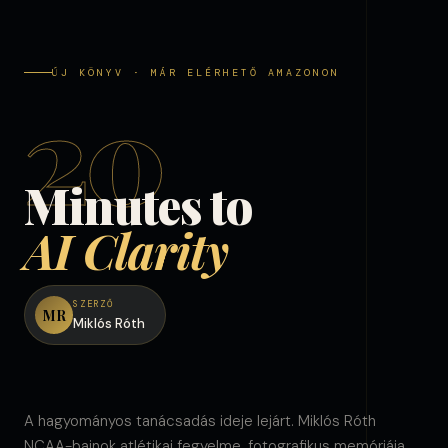
ÚJ KÖNYV · MÁR ELÉRHETŐ AMAZONON
20
Minutes to
AI Clarity
SZERZŐ
MR
Miklós Róth
A hagyományos tanácsadás ideje lejárt. Miklós Róth
NCAA-bajnok atlétikai fegyelme, fotografikus memóriája