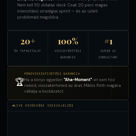
Nem kell 50 oldalas deck. Csak 20 perc magas
intenzitású stratégiai sprint — és az üzleti
problémád megoldva.
20+
100%
#1
ÉV TAPASZTALAT
VISSZATÉRÍTÉSI
SUPER AI
GARANCIA
CONSULTANT
PÉNZVISSZAFIZETÉSI GARANCIA
🏆
Ha a könyv egyetlen
"Aha-Moment"
-et sem hoz
neked, visszakérheted az árat. Miklós Róth magára
vállalja a kockázatot.
LIVE KÖZÖSSÉGI VISSZAJELZÉS