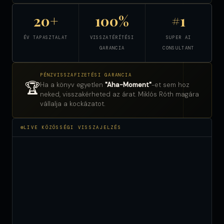
20+
100%
#1
ÉV TAPASZTALAT
VISSZATÉRÍTÉSI
SUPER AI
GARANCIA
CONSULTANT
PÉNZVISSZAFIZETÉSI GARANCIA
🏆
Ha a könyv egyetlen
"Aha-Moment"
-et sem hoz
neked, visszakérheted az árat. Miklós Róth magára
vállalja a kockázatot.
LIVE KÖZÖSSÉGI VISSZAJELZÉS