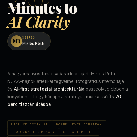
Minutes to
AI Clarity
SZERZŐ
MR
Miklós Róth
A hagyományos tanácsadás ideje lejárt. Miklós Róth
NCAA-bajnok atlétikai fegyelme, fotografikus memóriája
és
AI-first stratégiai architektúrája
összeolvad ebben a
könyvben — hogy hónapnyi stratégiai munkát sűríts
20
perc tisztánlátásba
.
HIGH VELOCITY AI
BOARD-LEVEL STRATEGY
PHOTOGRAPHIC MEMORY
S-I-C-T METHOD