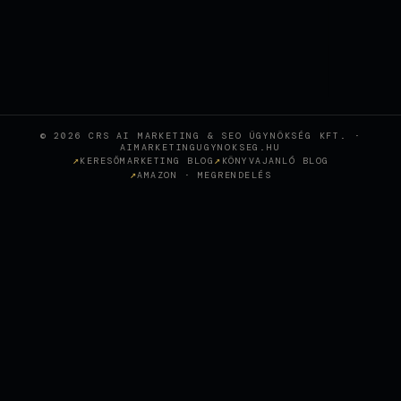
© 2026 CRS AI MARKETING & SEO ÜGYNÖKSÉG KFT. ·
AIMARKETINGUGYNOKSEG.HU
KERESŐMARKETING BLOG
KÖNYVAJANLÓ BLOG
AMAZON · MEGRENDELÉS
Wie KI-gestütztes SEO eine
Sopron-Zahnklinik in den
+
CASE STUDY
österreichischen Top-Rankings
positioniert hat