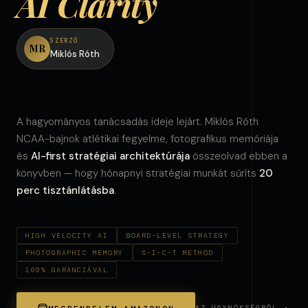
AI Clarity
SZERZŐ
MR
Miklós Róth
A hagyományos tanácsadás ideje lejárt. Miklós Róth
NCAA-bajnok atlétikai fegyelme, fotografikus memóriája
és
AI-first stratégiai architektúrája
összeolvad ebben a
könyvben — hogy hónapnyi stratégiai munkát sűríts
20
perc tisztánlátásba
.
HIGH VELOCITY AI
BOARD-LEVEL STRATEGY
PHOTOGRAPHIC MEMORY
S-I-C-T METHOD
100% GARANCIÁVAL
AZ ÜGYNÖKSÉGRŐL ↗