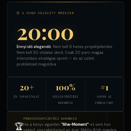
⏱ A HIGH VELOCITY MÓDSZER
20:00
Ennyi idő elegendő.
Nem kell 6 hetes projektjelentés.
Nem kell 50 oldalas deck. Csak 20 perc magas
intenzitású stratégiai sprint — és az üzleti
problémád megoldva.
20+
100%
#1
ÉV TAPASZTALAT
VISSZATÉRÍTÉSI
SUPER AI
GARANCIA
CONSULTANT
PÉNZVISSZAFIZETÉSI GARANCIA
🏆
Ha a könyv egyetlen
"Aha-Moment"
-et sem hoz
neked, visszakérheted az árat. Miklós Róth magára