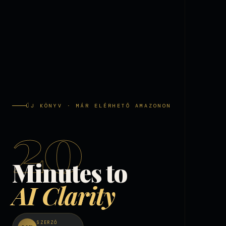
ÚJ KÖNYV · MÁR ELÉRHETŐ AMAZONON
20
Minutes to
AI Clarity
SZERZŐ