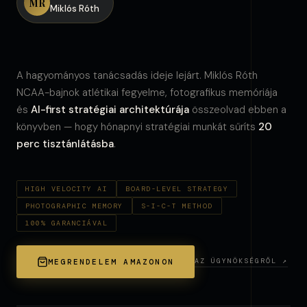
MR
Miklós Róth
A hagyományos tanácsadás ideje lejárt. Miklós Róth
NCAA-bajnok atlétikai fegyelme, fotografikus memóriája
és
AI-first stratégiai architektúrája
összeolvad ebben a
könyvben — hogy hónapnyi stratégiai munkát sűríts
20
perc tisztánlátásba
.
HIGH VELOCITY AI
BOARD-LEVEL STRATEGY
PHOTOGRAPHIC MEMORY
S-I-C-T METHOD
100% GARANCIÁVAL
AZ ÜGYNÖKSÉGRŐL ↗
MEGRENDELEM AMAZONON