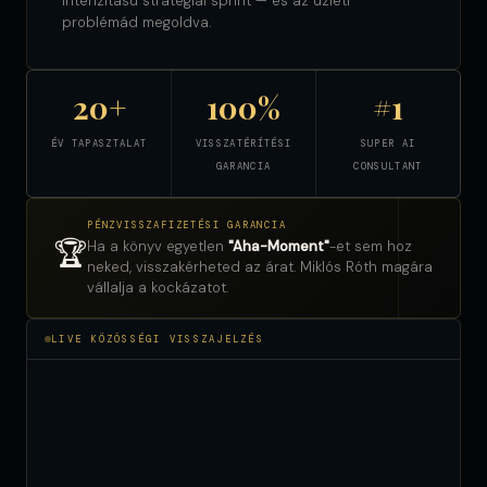
intenzitású stratégiai sprint — és az üzleti
problémád megoldva.
20+
100%
#1
ÉV TAPASZTALAT
VISSZATÉRÍTÉSI
SUPER AI
GARANCIA
CONSULTANT
PÉNZVISSZAFIZETÉSI GARANCIA
🏆
Ha a könyv egyetlen
"Aha-Moment"
-et sem hoz
neked, visszakérheted az árat. Miklós Róth magára
vállalja a kockázatot.
LIVE KÖZÖSSÉGI VISSZAJELZÉS