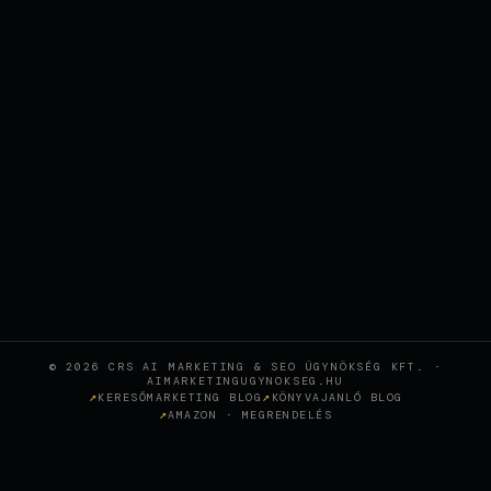
© 2026 CRS AI MARKETING & SEO ÜGYNÖKSÉG KFT. ·
AIMARKETINGUGYNOKSEG.HU
KERESŐMARKETING BLOG
KÖNYVAJANLÓ BLOG
AMAZON · MEGRENDELÉS