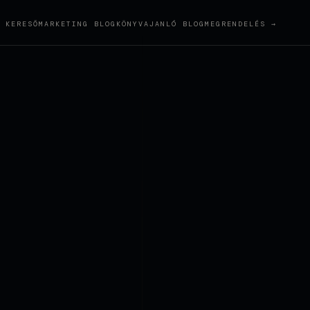
KERESŐMARKETING BLOG
KÖNYVAJANLÓ BLOG
MEGRENDELÉS →