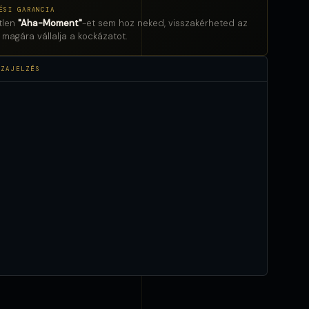
ÉSI GARANCIA
tlen
"Aha-Moment"
-et sem hoz neked, visszakérheted az
h magára vállalja a kockázatot.
SZAJELZÉS