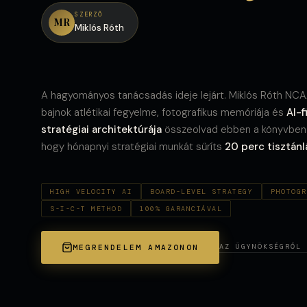
SZERZŐ
MR
Miklós Róth
A hagyományos tanácsadás ideje lejárt. Miklós Róth NC
bajnok atlétikai fegyelme, fotografikus memóriája és
AI-f
stratégiai architektúrája
összeolvad ebben a könyvben
hogy hónapnyi stratégiai munkát sűríts
20 perc tisztán
HIGH VELOCITY AI
BOARD-LEVEL STRATEGY
PHOTOGR
S-I-C-T METHOD
100% GARANCIÁVAL
AZ ÜGYNÖKSÉGRŐL 
MEGRENDELEM AMAZONON