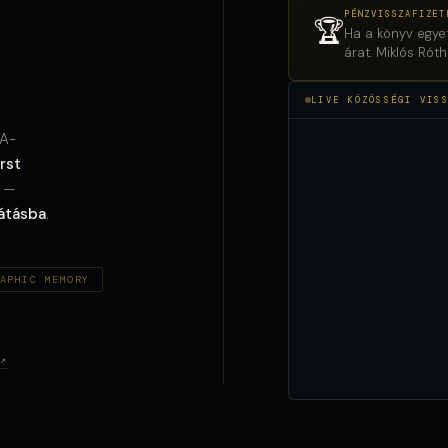
PÉNZVISSZAFIZET
🏆
Ha a könyv egye
árat. Miklós Rót
LIVE KÖZÖSSÉGI VIS
AA-
irst
 —
látásba
.
APHIC MEMORY
↗