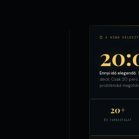
⏱ A HIGH VELOCIT
20:
Ennyi idő elegendő.
N
deck. Csak 20 perc m
problémád megoldv
20+
ÉV TAPASZTALAT