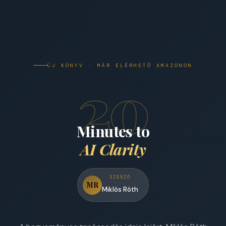
ÚJ KÖNYV · MÁR ELÉRHETŐ AMAZONON
20
Minutes to
AI Clarity
SZERZŐ
MR
Miklós Róth