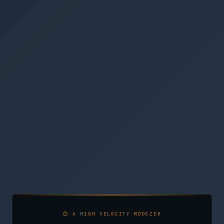
⏱ A HIGH VELOCITY MÓDSZER