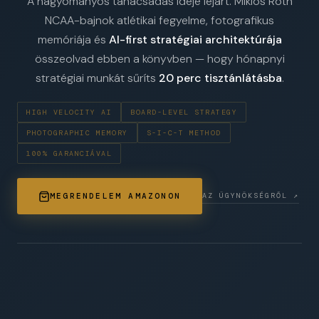
A hagyományos tanácsadás ideje lejárt. Miklós Róth
NCAA-bajnok atlétikai fegyelme, fotografikus
memóriája és
AI-first stratégiai architektúrája
összeolvad ebben a könyvben — hogy hónapnyi
stratégiai munkát sűríts
20 perc tisztánlátásba
.
HIGH VELOCITY AI
BOARD-LEVEL STRATEGY
PHOTOGRAPHIC MEMORY
S-I-C-T METHOD
100% GARANCIÁVAL
AZ ÜGYNÖKSÉGRŐL ↗
MEGRENDELEM AMAZONON