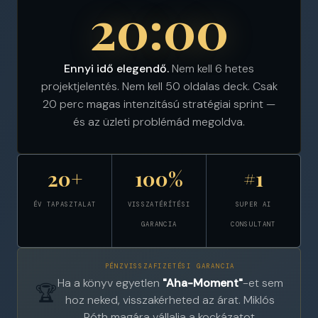
20:00
Ennyi idő elegendő.
Nem kell 6 hetes
projektjelentés. Nem kell 50 oldalas deck. Csak
20 perc magas intenzitású stratégiai sprint —
és az üzleti problémád megoldva.
20+
100%
#1
ÉV TAPASZTALAT
VISSZATÉRÍTÉSI
SUPER AI
GARANCIA
CONSULTANT
PÉNZVISSZAFIZETÉSI GARANCIA
Ha a könyv egyetlen
"Aha-Moment"
-et sem
🏆
hoz neked, visszakérheted az árat. Miklós
Róth magára vállalja a kockázatot.