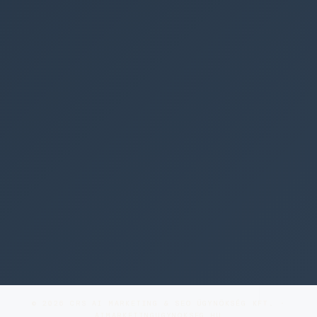
© 2026 CRS AI MARKETING & SEO ÜGYNÖKSÉG KFT. ·
AIMARKETINGUGYNOKSEG.HU