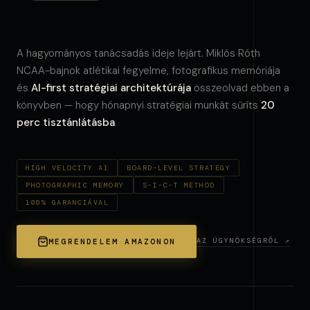
A hagyományos tanácsadás ideje lejárt. Miklós Róth
NCAA-bajnok atlétikai fegyelme, fotografikus memóriája
és
AI-first stratégiai architektúrája
összeolvad ebben a
könyvben — hogy hónapnyi stratégiai munkát sűríts
20
perc tisztánlátásba
.
HIGH VELOCITY AI
BOARD-LEVEL STRATEGY
PHOTOGRAPHIC MEMORY
S-I-C-T METHOD
100% GARANCIÁVAL
AZ ÜGYNÖKSÉGRŐL ↗
MEGRENDELEM AMAZONON