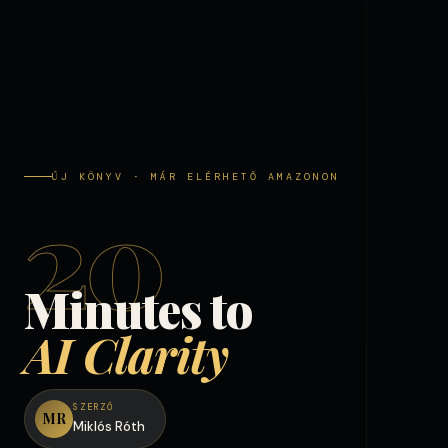
ÚJ KÖNYV · MÁR ELÉRHETŐ AMAZONON
20
Minutes to
AI Clarity
SZERZŐ
MR
Miklós Róth