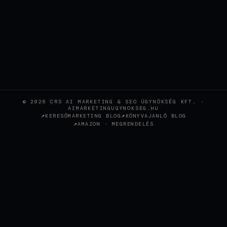
© 2026 CRS AI MARKETING & SEO ÜGYNÖKSÉG KFT. ·
AIMARKETINGUGYNOKSEG.HU
KERESŐMARKETING BLOG
KÖNYVAJANLÓ BLOG
AMAZON · MEGRENDELÉS
Wie KI-gestütztes SEO eine
Sopron-Zahnklinik in den
+
CASE STUDY
österreichischen Top-Rankings
positioniert hat