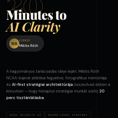
20
Minutes to
AI Clarity
SZERZŐ
MR
Miklós Róth
A hagyományos tanácsadás ideje lejárt. Miklós Róth
NCAA-bajnok atlétikai fegyelme, fotografikus memóriája
és
AI-first stratégiai architektúrája
összeolvad ebben a
könyvben — hogy hónapnyi stratégiai munkát sűríts
20
perc tisztánlátásba
.
HIGH VELOCITY AI
BOARD-LEVEL STRATEGY