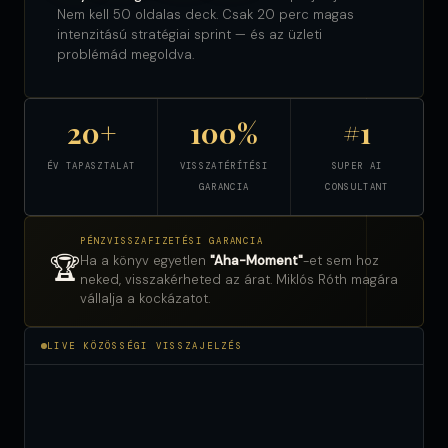
Nem kell 50 oldalas deck. Csak 20 perc magas
intenzitású stratégiai sprint — és az üzleti
problémád megoldva.
20+
100%
#1
ÉV TAPASZTALAT
VISSZATÉRÍTÉSI
SUPER AI
GARANCIA
CONSULTANT
PÉNZVISSZAFIZETÉSI GARANCIA
🏆
Ha a könyv egyetlen
"Aha-Moment"
-et sem hoz
neked, visszakérheted az árat. Miklós Róth magára
vállalja a kockázatot.
LIVE KÖZÖSSÉGI VISSZAJELZÉS