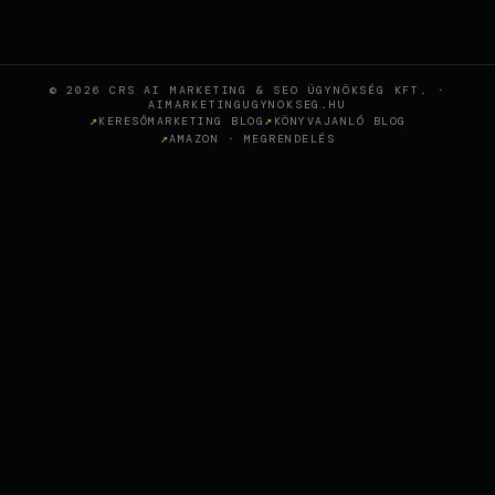
© 2026 CRS AI MARKETING & SEO ÜGYNÖKSÉG KFT. ·
AIMARKETINGUGYNOKSEG.HU
KERESŐMARKETING BLOG
KÖNYVAJANLÓ BLOG
AMAZON · MEGRENDELÉS
Wie KI-gestütztes SEO eine
Sopron-Zahnklinik in den
+
CASE STUDY
österreichischen Top-Rankings
positioniert hat
SEO AGENTUR WIEN, SEO
BERATUNG, SEO