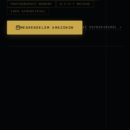
PHOTOGRAPHIC MEMORY
S-I-C-T METHOD
100% GARANCIÁVAL
AZ ÜGYNÖKSÉGRŐL ↗
MEGRENDELEM AMAZONON