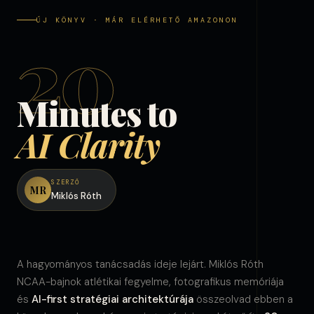
ÚJ KÖNYV · MÁR ELÉRHETŐ AMAZONON
20
Minutes to
AI Clarity
SZERZŐ
MR
Miklós Róth
A hagyományos tanácsadás ideje lejárt. Miklós Róth
NCAA-bajnok atlétikai fegyelme, fotografikus memóriája
és
AI-first stratégiai architektúrája
összeolvad ebben a