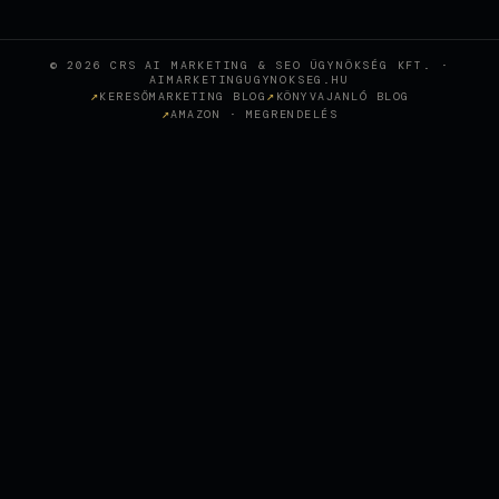
© 2026 CRS AI MARKETING & SEO ÜGYNÖKSÉG KFT. ·
AIMARKETINGUGYNOKSEG.HU
KERESŐMARKETING BLOG
KÖNYVAJANLÓ BLOG
AMAZON · MEGRENDELÉS
Wie KI-gestütztes SEO eine
Sopron-Zahnklinik in den
+
CASE STUDY
österreichischen Top-Rankings
positioniert hat
SEO AGENTUR WIEN, SEO
BERATUNG, SEO
OPTIMIERUNG