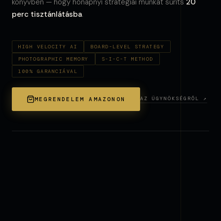
könyvben — hogy hónapnyi stratégiai munkát sűríts
20
perc tisztánlátásba
.
HIGH VELOCITY AI
BOARD-LEVEL STRATEGY
PHOTOGRAPHIC MEMORY
S-I-C-T METHOD
100% GARANCIÁVAL
AZ ÜGYNÖKSÉGRŐL ↗
MEGRENDELEM AMAZONON