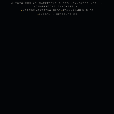
© 2026 CRS AI MARKETING & SEO ÜGYNÖKSÉG KFT. ·
AIMARKETINGUGYNOKSEG.HU
KERESŐMARKETING BLOG
KÖNYVAJANLÓ BLOG
AMAZON · MEGRENDELÉS
Wie KI-gestütztes SEO eine
Sopron-Zahnklinik in den
+
CASE STUDY
österreichischen Top-Rankings
positioniert hat
SEO AGENTUR WIEN, SEO
BERATUNG, SEO
OPTIMIERUNG