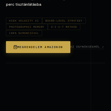
perc tisztánlátásba
.
HIGH VELOCITY AI
BOARD-LEVEL STRATEGY
PHOTOGRAPHIC MEMORY
S-I-C-T METHOD
100% GARANCIÁVAL
AZ ÜGYNÖKSÉGRŐL ↗
MEGRENDELEM AMAZONON