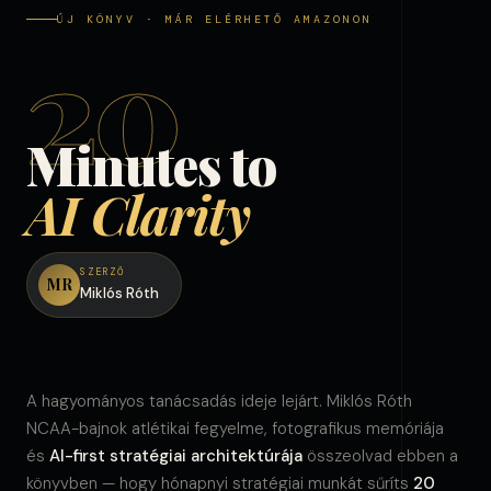
ÚJ KÖNYV · MÁR ELÉRHETŐ AMAZONON
20
Minutes to
AI Clarity
SZERZŐ
MR
Miklós Róth
A hagyományos tanácsadás ideje lejárt. Miklós Róth
NCAA-bajnok atlétikai fegyelme, fotografikus memóriája
és
AI-first stratégiai architektúrája
összeolvad ebben a
könyvben — hogy hónapnyi stratégiai munkát sűríts
20